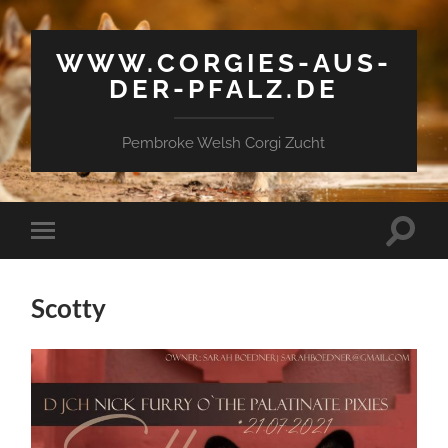
WWW.CORGIES-AUS-
DER-PFALZ.DE
Pembroke Welsh Corgi Zucht
Suchfe
Mobile-
ein-/a
Menü
ein-/ausblenden
Scotty