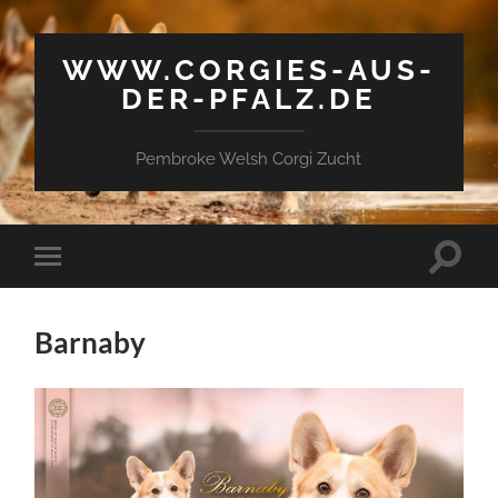
WWW.CORGIES-AUS-
DER-PFALZ.DE
Pembroke Welsh Corgi Zucht
Suchfe
Mobile-
ein-/a
Menü
ein-/ausblenden
Barnaby