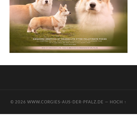
© 2026
WWW.CORGIES-AUS-DER-PFALZ.DE
—
HOCH ↑