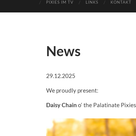
PIXIES IM TV
LINKS
KONTAKT
News
29.12.2025
We proudly present:
Daisy Chain
o‘ the Palatinate Pixi