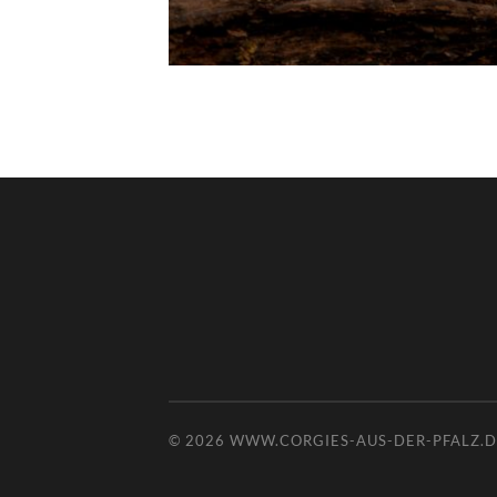
© 2026
WWW.CORGIES-AUS-DER-PFALZ.