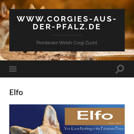
WWW.CORGIES-AUS-
DER-PFALZ.DE
Pembroke Welsh Corgi Zucht
Suchfe
Mobile-
ein-/a
Menü
ein-/ausblenden
Elfo