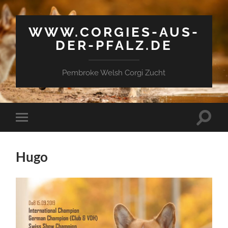
WWW.CORGIES-AUS-
DER-PFALZ.DE
Pembroke Welsh Corgi Zucht
Suchfe
Mobile-
ein-/a
Menü
ein-/ausblenden
Hugo